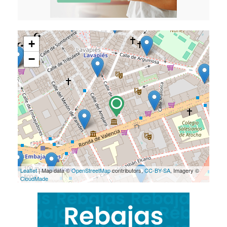
+
−
100 m
Leaflet
| Map data ©
OpenStreetMap
contributors,
CC-BY-SA
, Imagery ©
500 ft
CloudMade