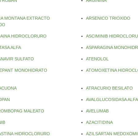
TROBAN
ARGININA
CA MONTANA EXTRACTO
ARSENICO TRIOXIDO
IDO
CAINA HIDROCLORURO
ASCIMINIB HIDROCLOR
TASA ALFA
ASPARAGINA MONOHID
ANAVIR SULFATO
ATENOLOL
EPANT MONOHIDRATO
ATOMOXETINA HIDROC
ACUONA
ATRACURIO BESILATO
OPAN
AVALGLUCOSIDASA ALFA
ROMBOPAG MALEATO
AVELUMAB
NIB
AZACITIDINA
ASTINA HIDROCLORURO
AZILSARTAN MEDOXOMI