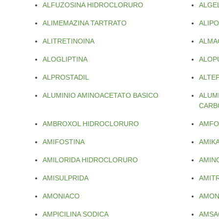
ALFUZOSINA HIDROCLORURO
ALGE
ALIMEMAZINA TARTRATO
ALIP
ALITRETINOINA
ALMA
ALOGLIPTINA
ALOP
ALPROSTADIL
ALTE
ALUMINIO AMINOACETATO BASICO
ALUM
CARB
AMBROXOL HIDROCLORURO
AMFO
AMIFOSTINA
AMIK
AMILORIDA HIDROCLORURO
AMIN
AMISULPRIDA
AMITR
AMONIACO
AMON
AMPICILINA SODICA
AMSA