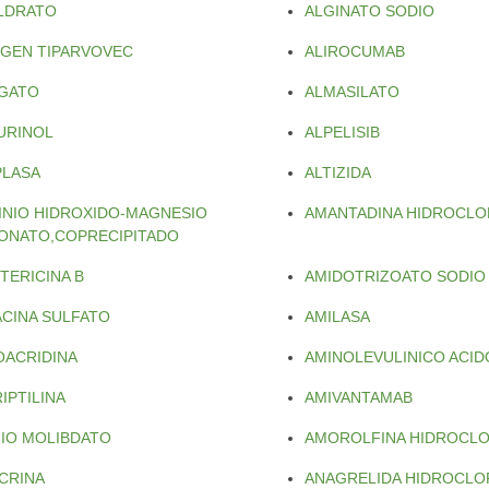
LDRATO
ALGINATO SODIO
OGEN TIPARVOVEC
ALIROCUMAB
GATO
ALMASILATO
URINOL
ALPELISIB
PLASA
ALTIZIDA
INIO HIDROXIDO-MAGNESIO
AMANTADINA HIDROCL
ONATO,COPRECIPITADO
TERICINA B
AMIDOTRIZOATO SODIO
ACINA SULFATO
AMILASA
OACRIDINA
AMINOLEVULINICO ACID
IPTILINA
AMIVANTAMAB
IO MOLIBDATO
AMOROLFINA HIDROCL
CRINA
ANAGRELIDA HIDROCL