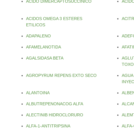
ACIDO DIMERCAPTOSUCCINICO
ACID
ACIDOS OMEGA 3 ESTERES
ACIT
ETILICOS
ADAPALENO
ADEFO
AFAMELANOTIDA
AFATI
AGALSIDASA BETA
AGLU
TOXO
AGROPYRUM REPENS EXTO SECO
AGUA
INYE
ALANTOINA
ALBE
ALBUTREPENONACOG ALFA
ALCA
ALECTINIB HIDROCLORURO
ALEM
ALFA-1-ANTITRIPSINA
ALFA