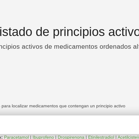
istado de principios activ
incipios activos de medicamentos ordenados a
s para localizar medicamentos que contengan un principio activo
o:
Paracetamol
|
Ibuprofeno
|
Drospirenona
|
Etinilestradiol
|
Acetilciste