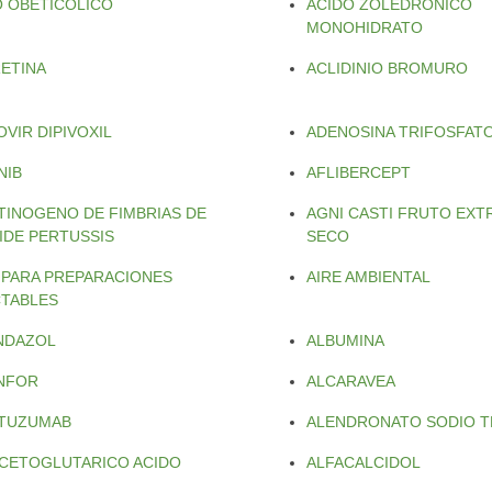
O OBETICOLICO
ACIDO ZOLEDRONICO
MONOHIDRATO
RETINA
ACLIDINIO BROMURO
VIR DIPIVOXIL
ADENOSINA TRIFOSFATO
NIB
AFLIBERCEPT
TINOGENO DE FIMBRIAS DE
AGNI CASTI FRUTO EX
IDE PERTUSSIS
SECO
 PARA PREPARACIONES
AIRE AMBIENTAL
CTABLES
NDAZOL
ALBUMINA
NFOR
ALCARAVEA
TUZUMAB
ALENDRONATO SODIO T
-CETOGLUTARICO ACIDO
ALFACALCIDOL