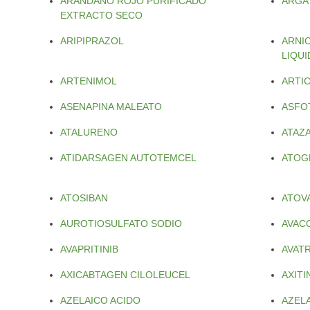
ARANDANO ROJO PURIFICADO
ARGA
EXTRACTO SECO
ARIPIPRAZOL
ARNI
LIQU
ARTENIMOL
ARTI
ASENAPINA MALEATO
ASFO
ATALURENO
ATAZ
ATIDARSAGEN AUTOTEMCEL
ATOG
ATOSIBAN
ATOV
AUROTIOSULFATO SODIO
AVAC
AVAPRITINIB
AVAT
AXICABTAGEN CILOLEUCEL
AXITI
AZELAICO ACIDO
AZEL