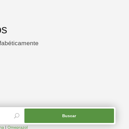
os
lfabéticamente
ína
|
Omeprazol