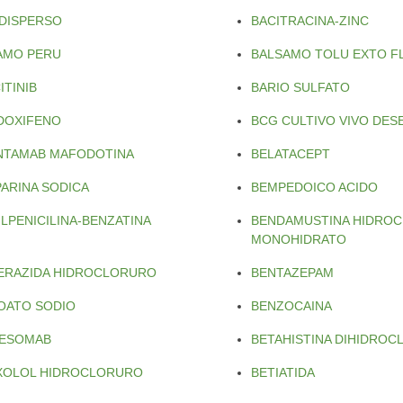
 DISPERSO
BACITRACINA-ZINC
AMO PERU
BALSAMO TOLU EXTO F
ITINIB
BARIO SULFATO
DOXIFENO
BCG CULTIVO VIVO DE
NTAMAB MAFODOTINA
BELATACEPT
PARINA SODICA
BEMPEDOICO ACIDO
LPENICILINA-BENZATINA
BENDAMUSTINA HIDRO
MONOHIDRATO
ERAZIDA HIDROCLORURO
BENTAZEPAM
OATO SODIO
BENZOCAINA
LESOMAB
BETAHISTINA DIHIDRO
XOLOL HIDROCLORURO
BETIATIDA