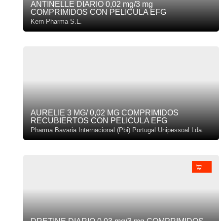
ANTINELLE DIARIO 0,02 mg/3 mg
COMPRIMIDOS CON PELICULA EFG
Kern Pharma S.L.
AURELIE 3 MG/ 0,02 MG COMPRIMIDOS
RECUBIERTOS CON PELICULA EFG
Pharma Bavaria Internacional (Pbi) Portugal Unipessoal Lda.