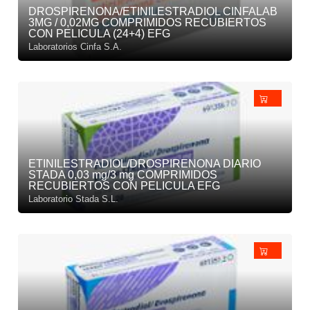
DROSPIRENONA/ETINILESTRADIOL CINFALAB
3MG / 0,02MG COMPRIMIDOS RECUBIERTOS
CON PELICULA (24+4) EFG
Laboratorios Cinfa S.A.
ETINILESTRADIOL/DROSPIRENONA DIARIO
STADA 0,03 mg/3 mg COMPRIMIDOS
RECUBIERTOS CON PELICULA EFG
Laboratorio Stada S.L.