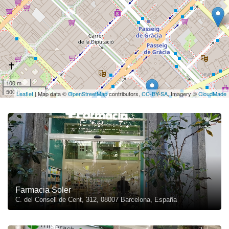
100 m
500 ft
Leaflet
| Map data ©
OpenStreetMap
contributors,
CC-BY-SA
, Imagery ©
CloudMade
Farmacia Soler
C. del Consell de Cent, 312, 08007 Barcelona, España