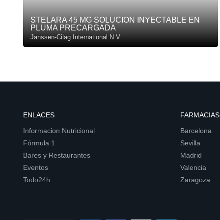
STELARA 45 MG SOLUCION INYECTABLE EN
PLUMA PRECARGADA
Janssen-Cilag International N.V
ENLACES
FARMACIAS
Informacion Nutricional
Barcelona
Fórmula 1
Sevilla
Bares y Restaurantes
Madrid
Eventos
Valencia
Todo24h
Zaragoza