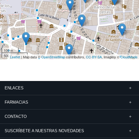
100 m
500 ft
Leaflet
| Map data ©
OpenStreetMap
contributors,
CC-BY-SA
, Imagery ©
CloudMade
ENLACES
FARMACIAS
CONTACTO
SUSCRÍBETE A NUESTRAS NOVEDADES