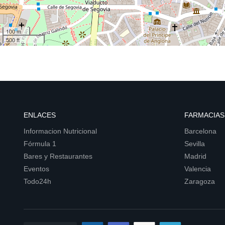
100 m
500 ft
ENLACES
FARMACIAS
Informacion Nutricional
Barcelona
Fórmula 1
Sevilla
Bares y Restaurantes
Madrid
Eventos
Valencia
Todo24h
Zaragoza