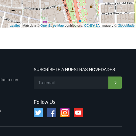
Leaflet
| Map data ©
OpenStreetMap
contributors,
CC-BY-SA
, Imagery ©
CloudMade
SUSCRÍBETE A NUESTRAS NOVEDADES
ntacto con
Follow Us
s