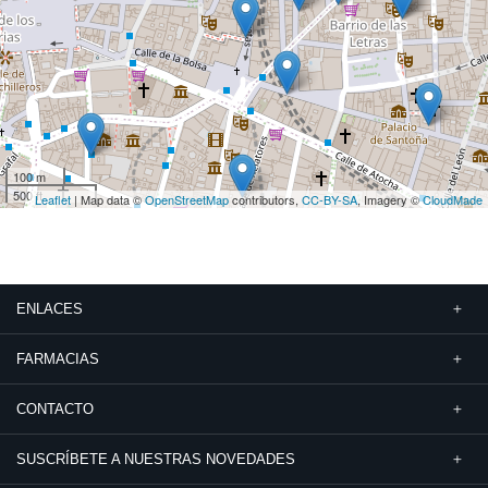
100 m
500 ft
Leaflet
| Map data ©
OpenStreetMap
contributors,
CC-BY-SA
, Imagery ©
CloudMade
ENLACES
FARMACIAS
CONTACTO
SUSCRÍBETE A NUESTRAS NOVEDADES