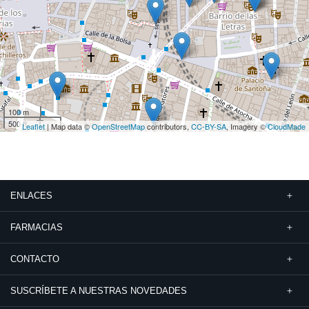
100 m
500 ft
Leaflet
| Map data ©
OpenStreetMap
contributors,
CC-BY-SA
, Imagery ©
CloudMade
ENLACES
FARMACIAS
CONTACTO
SUSCRÍBETE A NUESTRAS NOVEDADES