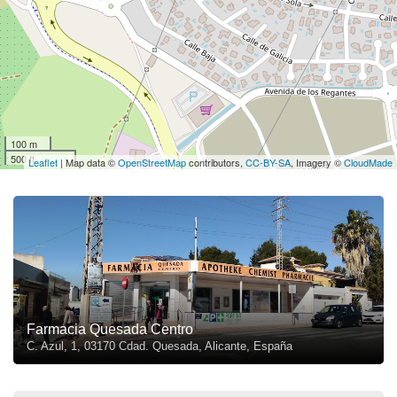
100 m
500 ft
Leaflet
| Map data ©
OpenStreetMap
contributors,
CC-BY-SA
, Imagery ©
CloudMade
Farmacia Quesada Centro
C. Azul, 1, 03170 Cdad. Quesada, Alicante, España