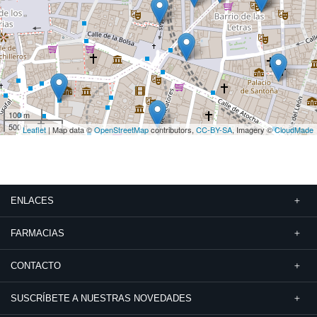
100 m
500 ft
Leaflet
| Map data ©
OpenStreetMap
contributors,
CC-BY-SA
, Imagery ©
CloudMade
ENLACES
FARMACIAS
CONTACTO
SUSCRÍBETE A NUESTRAS NOVEDADES