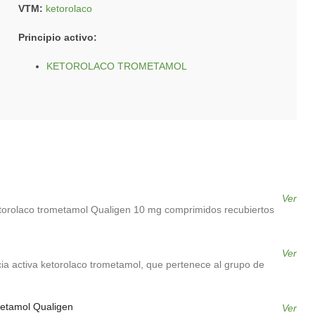
VTM:
ketorolaco
Principio activo:
KETOROLACO TROMETAMOL
Ver
etorolaco trometamol Qualigen 10 mg comprimidos recubiertos
Ver
a activa ketorolaco trometamol, que pertenece al grupo de
metamol Qualigen
Ver