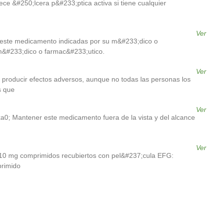
e &#250;lcera p&#233;ptica activa si tiene cualquier
Ver
e este medicamento indicadas por su m&#233;dico o
m&#233;dico o farmac&#233;utico.
Ver
producir efectos adversos, aunque no todas las personas los
s que
Ver
a0; Mantener este medicamento fuera de la vista y del alcance
Ver
10 mg comprimidos recubiertos con pel&#237;cula EFG:
primido