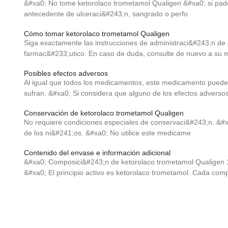
&#xa0; No tome ketorolaco trometamol Qualigen &#xa0; si padec
antecedente de ulceraci&#243;n, sangrado o perfo
Cómo tomar ketorolaco trometamol Qualigen
Siga exactamente las instrucciones de administraci&#243;n d
farmac&#233;utico. En caso de duda, consulte de nuevo a su 
Posibles efectos adversos
Al igual que todos los medicamentos, este medicamento puede 
sufran. &#xa0; Si considera que alguno de los efectos adverso
Conservación de ketorolaco trometamol Qualigen
No requiere condiciones especiales de conservaci&#243;n. &#x
de los ni&#241;os. &#xa0; No utilice este medicame
Contenido del envase e información adicional
&#xa0; Composici&#243;n de ketorolaco trometamol Qualigen 
&#xa0; El principio activo es ketorolaco trometamol. Cada com