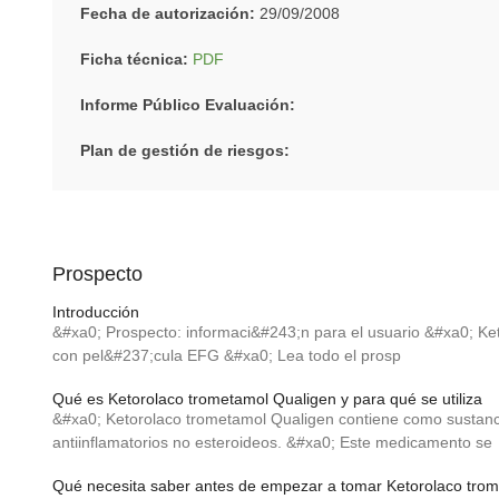
Fecha de autorización:
29/09/2008
Ficha técnica:
PDF
Informe Público Evaluación:
Plan de gestión de riesgos:
Prospecto
Introducción
&#xa0; Prospecto: informaci&#243;n para el usuario &#xa0; K
con pel&#237;cula EFG &#xa0; Lea todo el prosp
Qué es Ketorolaco trometamol Qualigen y para qué se utiliza
&#xa0; Ketorolaco trometamol Qualigen contiene como sustanci
antiinflamatorios no esteroideos. &#xa0; Este medicamento se
Qué necesita saber antes de empezar a tomar Ketorolaco tro