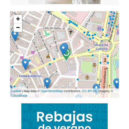
+
−
100 m
Leaflet
| Map data ©
OpenStreetMap
contributors,
CC-BY-SA
, Imagery ©
500 ft
CloudMade