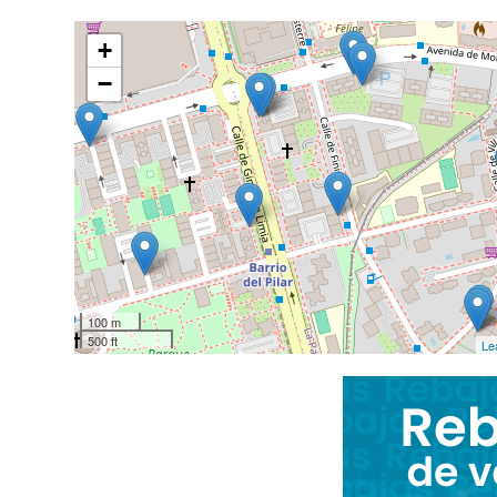
+
−
100 m
500 ft
Le