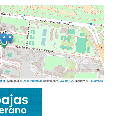
aflet
| Map data ©
OpenStreetMap
contributors,
CC-BY-SA
, Imagery ©
CloudMade