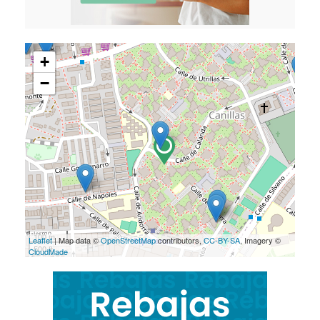
+
−
100 m
Leaflet
| Map data ©
OpenStreetMap
contributors,
CC-BY-SA
, Imagery ©
500 ft
CloudMade