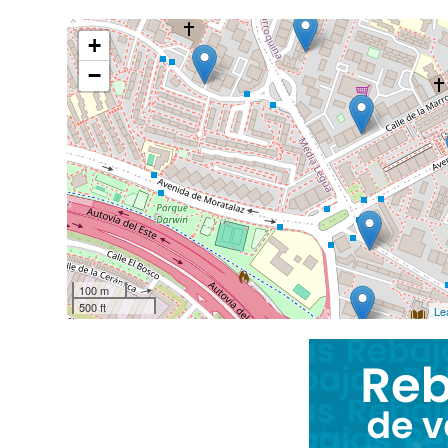
+
−
100 m
500 ft
Le