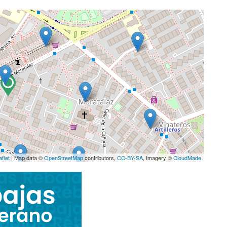
aflet
| Map data ©
OpenStreetMap
contributors,
CC-BY-SA
, Imagery ©
CloudMade