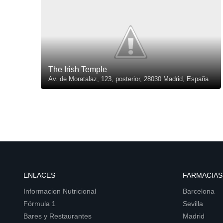
The Irish Temple
Av. de Moratalaz, 123, posterior, 28030 Madrid, España
ENLACES
FARMACIAS
Informacion Nutricional
Barcelona
Fórmula 1
Sevilla
Bares y Restaurantes
Madrid