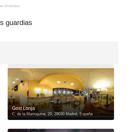
s guardias
Gost Lonja
C. de la Marroquina, 20, 28030 Madrid, España