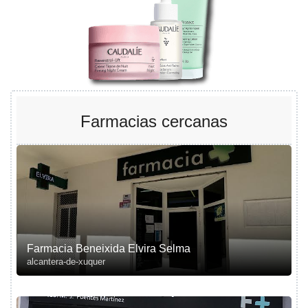
Farmacias cercanas
Farmacia Beneixida Elvira Selma
alcantera-de-xuquer