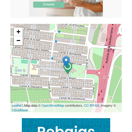
+
−
100 m
Leaflet
| Map data ©
OpenStreetMap
contributors,
CC-BY-SA
, Imagery ©
500 ft
CloudMade