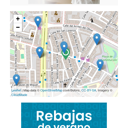
+
−
100 m
Leaflet
| Map data ©
OpenStreetMap
contributors,
CC-BY-SA
, Imagery ©
500 ft
CloudMade