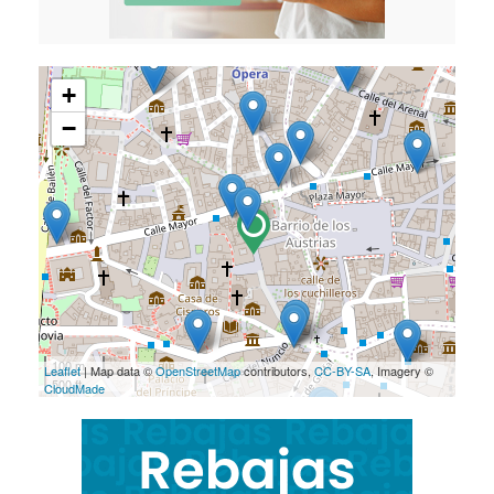
+
−
100 m
Leaflet
| Map data ©
OpenStreetMap
contributors,
CC-BY-SA
, Imagery ©
500 ft
CloudMade