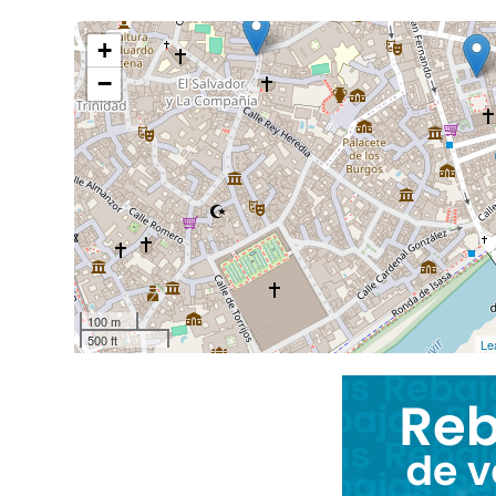
+
−
100 m
500 ft
Le