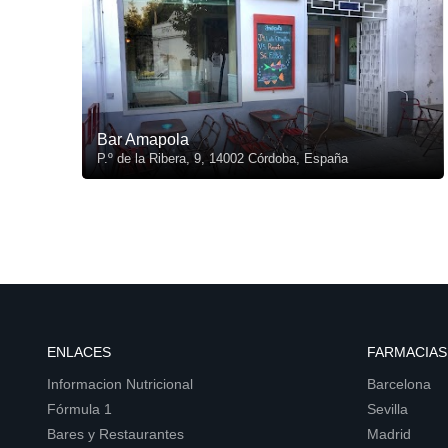
Bar Amapola
P.º de la Ribera, 9, 14002 Córdoba, España
ENLACES
FARMACIAS
Informacion Nutricional
Barcelona
Fórmula 1
Sevilla
Bares y Restaurantes
Madrid