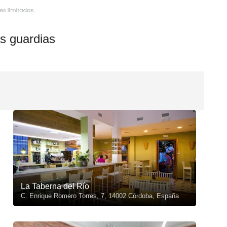
s guardias
La Taberna del Río
C. Enrique Romero Torres, 7, 14002 Córdoba, España