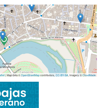
aflet
| Map data ©
OpenStreetMap
contributors,
CC-BY-SA
, Imagery ©
CloudMade