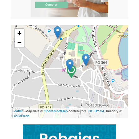
+
−
100 m
Leaflet
| Map data ©
OpenStreetMap
contributors,
CC-BY-SA
, Imagery ©
500 ft
CloudMade