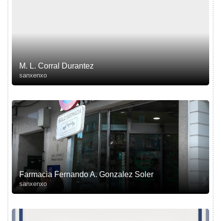
M. L. Corral Durantez
sanxenxo
Farmacia Fernando A. Gonzalez Soler
sanxenxo