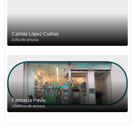
Carlota López Cuiñas
a-illa-de-arousa
Farmacia Pavía
vilanova-de-arousa