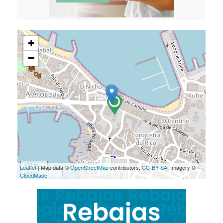
+
−
100 m
Leaflet
| Map data ©
OpenStreetMap
contributors,
CC-BY-SA
, Imagery ©
500 ft
CloudMade