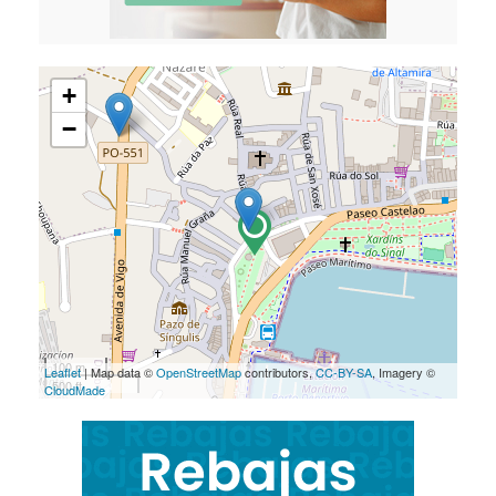
+
−
100 m
Leaflet
| Map data ©
OpenStreetMap
contributors,
CC-BY-SA
, Imagery ©
500 ft
CloudMade