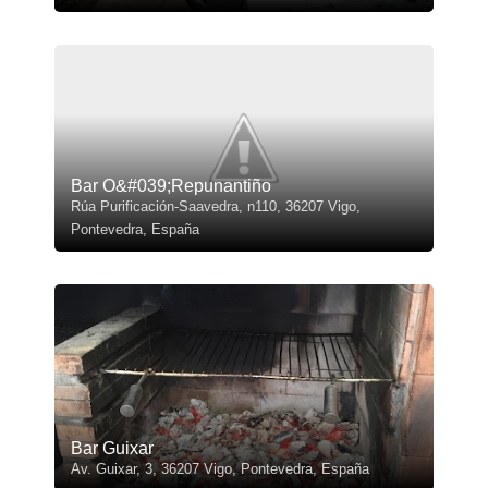
Bar O&#039;Repunantiño
Rúa Purificación-Saavedra, n110, 36207 Vigo,
Pontevedra, España
Bar Guixar
Av. Guixar, 3, 36207 Vigo, Pontevedra, España