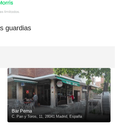
s guardias
Bar Pema
C. Pan y Toros, 11, 28041 Madrid, España