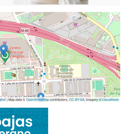
aflet
| Map data ©
OpenStreetMap
contributors,
CC-BY-SA
, Imagery ©
CloudMade