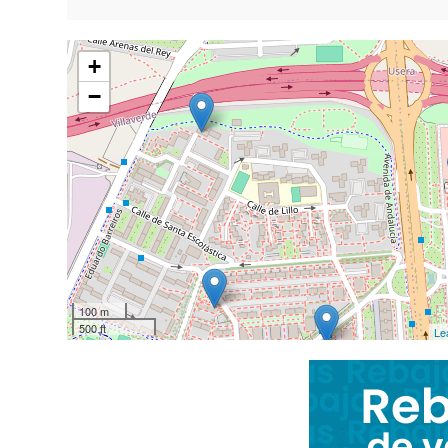
+
−
100 m
500 ft
Le