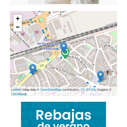
+
−
100 m
Leaflet
| Map data ©
OpenStreetMap
contributors,
CC-BY-SA
, Imagery ©
500 ft
CloudMade