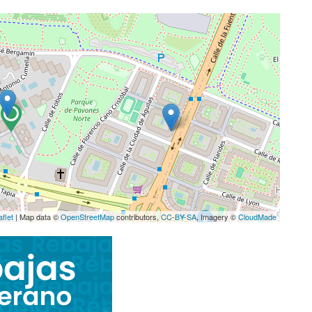
aflet
| Map data ©
OpenStreetMap
contributors,
CC-BY-SA
, Imagery ©
CloudMade