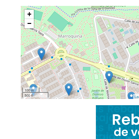
+
−
100 m
500 ft
Le