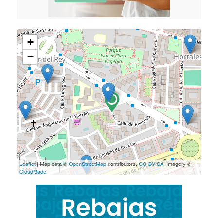
+
−
100 m
Leaflet
| Map data ©
OpenStreetMap
contributors,
CC-BY-SA
, Imagery ©
500 ft
CloudMade