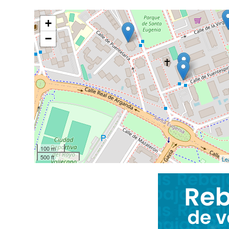
+
−
100 m
500 ft
Le