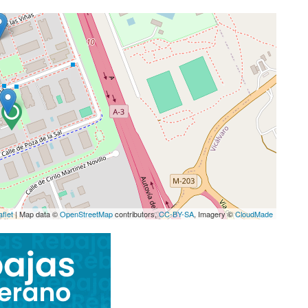
aflet
| Map data ©
OpenStreetMap
contributors,
CC-BY-SA
, Imagery ©
CloudMade