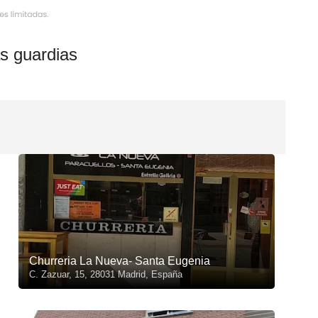
s guardias
Churreria La Nueva- Santa Eugenia
C. Zazuar, 15, 28031 Madrid, España