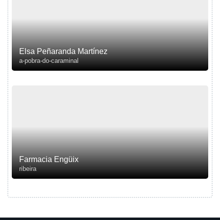
Elsa Peñaranda Martínez
a-pobra-do-caraminal
Farmacia Engüix
ribeira