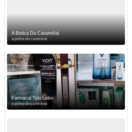
A Botica Do Caramiñal
a-pobra-do-caraminal
Farmacia Tato Lobo
a-pobra-do-caraminal