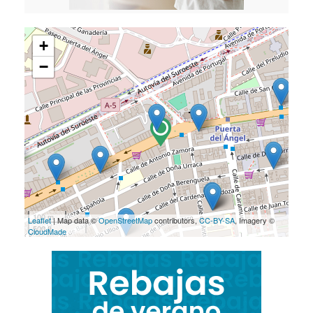
+
−
100 m
Leaflet
| Map data ©
OpenStreetMap
contributors,
CC-BY-SA
, Imagery ©
500 ft
CloudMade