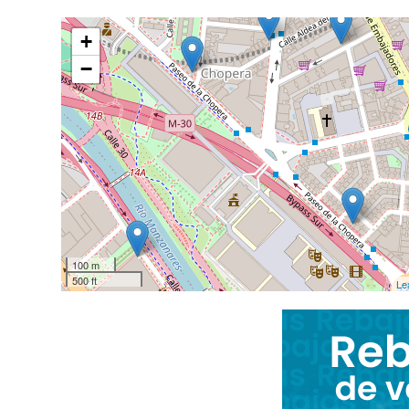
+
−
100 m
500 ft
Le