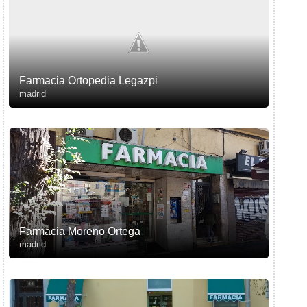
Farmacia Ortopedia Legazpi
madrid
Farmacia Moreno Ortega
madrid