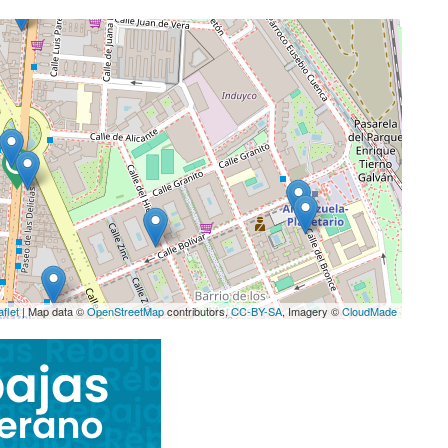
aflet
| Map data ©
OpenStreetMap
contributors,
CC-BY-SA
, Imagery ©
CloudMade