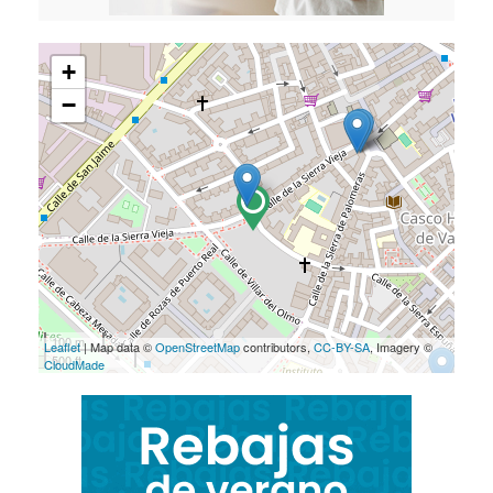
+
−
100 m
Leaflet
| Map data ©
OpenStreetMap
contributors,
CC-BY-SA
, Imagery ©
500 ft
CloudMade