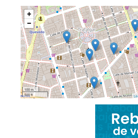
+
−
100 m
500 ft
Le