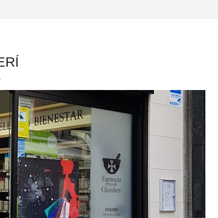
ERÍ
r