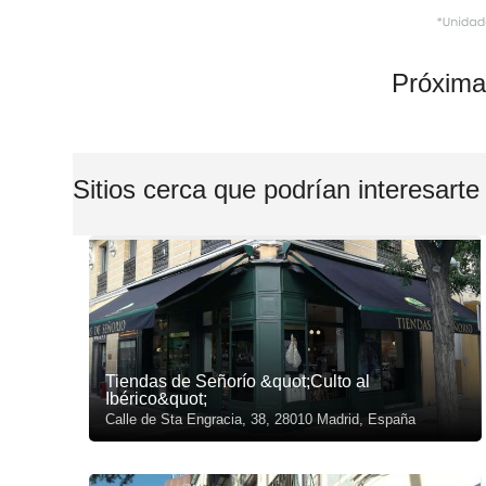
Próxima
Sitios cerca que podrían interesarte
Tiendas de Señorío &quot;Culto al
Ibérico&quot;
Calle de Sta Engracia, 38, 28010 Madrid, España