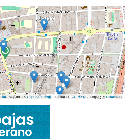
aflet
| Map data ©
OpenStreetMap
contributors,
CC-BY-SA
, Imagery ©
CloudMade