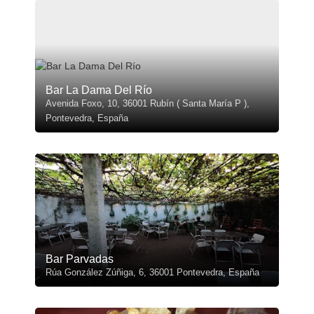
Bar La Dama Del Río
Avenida Foxo, 10, 36001 Rubín ( Santa María P ),
Pontevedra, España
Bar Parvadas
Rúa González Zúñiga, 6, 36001 Pontevedra, España