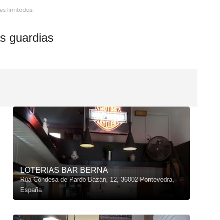
s guardias
LOTERIAS BAR BERNA
Rúa Condesa de Pardo Bazán, 12, 36002 Pontevedra,
España