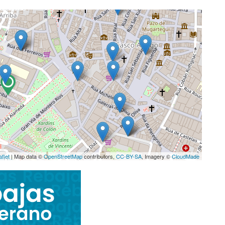
aflet
| Map data ©
OpenStreetMap
contributors,
CC-BY-SA
, Imagery ©
CloudMade