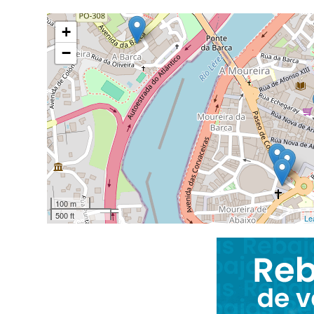
+
−
100 m
500 ft
Le