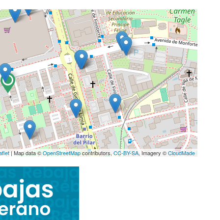
aflet
| Map data ©
OpenStreetMap
contributors,
CC-BY-SA
, Imagery ©
CloudMade