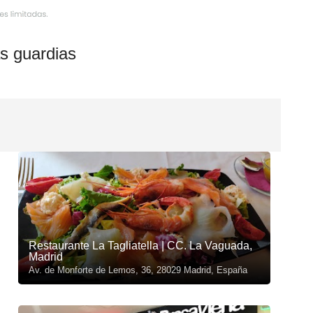
s guardias
Restaurante La Tagliatella | CC. La Vaguada,
Madrid
Av. de Monforte de Lemos, 36, 28029 Madrid, España