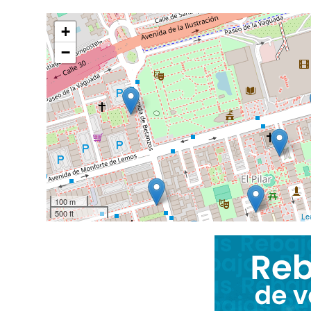
+
−
100 m
500 ft
Le