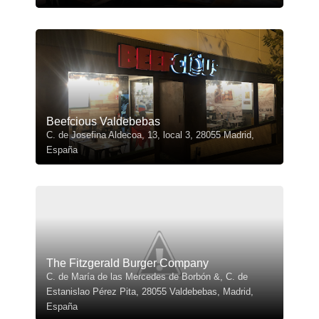
Beefcious Valdebebas
C. de Josefina Aldecoa, 13, local 3, 28055 Madrid,
España
The Fitzgerald Burger Company
C. de María de las Mercedes de Borbón &, C. de
Estanislao Pérez Pita, 28055 Valdebebas, Madrid,
España