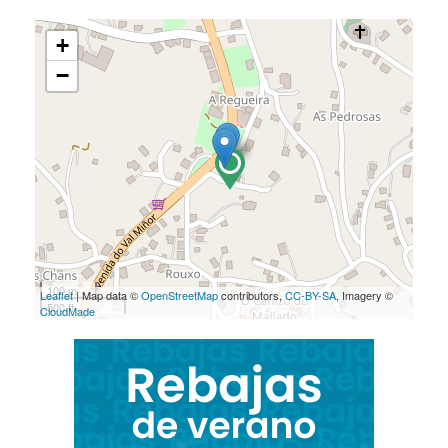
+
−
100 m
Leaflet
| Map data ©
OpenStreetMap
contributors,
CC-BY-SA
, Imagery ©
500 ft
CloudMade