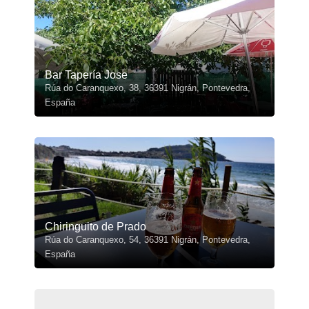
Bar Tapería Jose
Rúa do Caranquexo, 38, 36391 Nigrán, Pontevedra,
España
Chiringuito de Prado
Rúa do Caranquexo, 54, 36391 Nigrán, Pontevedra,
España