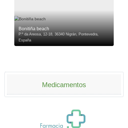
Bonitiña beach
P.º da Areosa, 12-18, 36340 Nigrán, Pontevedra,
España
Medicamentos