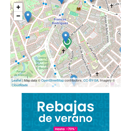
+
−
100 m
Leaflet
| Map data ©
OpenStreetMap
contributors,
CC-BY-SA
, Imagery ©
500 ft
CloudMade