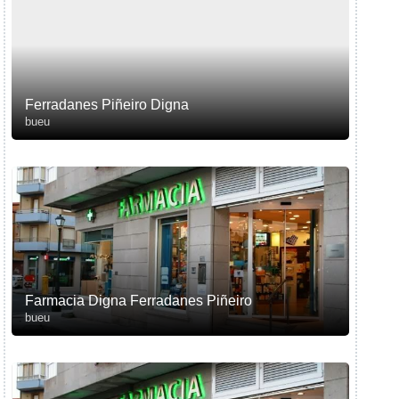
Ferradanes Piñeiro Digna
bueu
Farmacia Digna Ferradanes Piñeiro
bueu