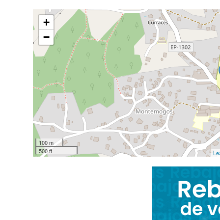
+
−
100 m
500 ft
Le