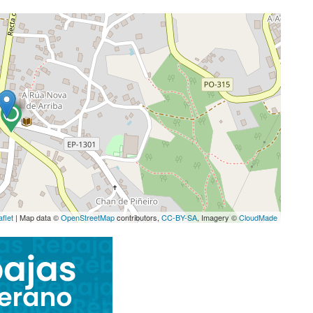
aflet
| Map data ©
OpenStreetMap
contributors,
CC-BY-SA
, Imagery ©
CloudMade