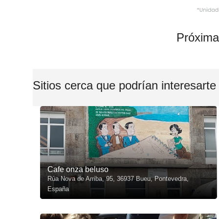
Próxima
Sitios cerca que podrían interesarte
Cafe onza beluso
Rúa Nova de Arriba, 95, 36937 Bueu, Pontevedra,
España