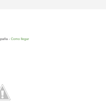
n
spaña -
Como llegar