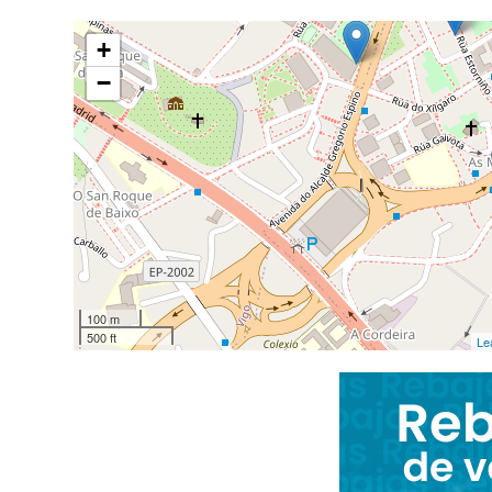
+
−
100 m
500 ft
Le