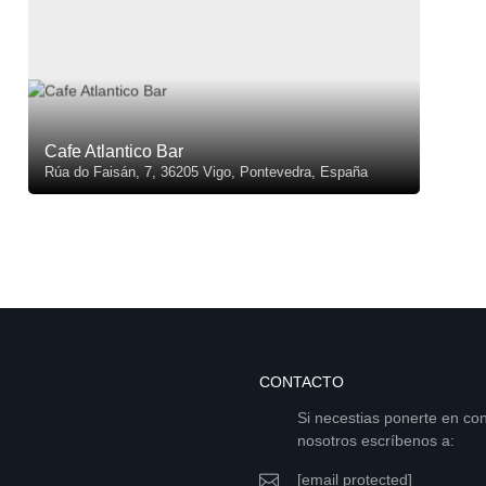
Cafe Atlantico Bar
Rúa do Faisán, 7, 36205 Vigo, Pontevedra, España
CONTACTO
Si necestias ponerte en co
nosotros escríbenos a:
[email protected]