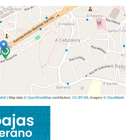
aflet
| Map data ©
OpenStreetMap
contributors,
CC-BY-SA
, Imagery ©
CloudMade