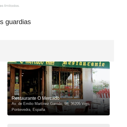
s guardias
Restaurante O Mercado
Av. de Emilio Martínez Garrido, 98, 36205 Vigo,
Pontevedra, España