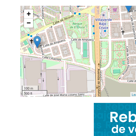
+
−
100 m
500 ft
Le