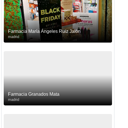
Farmacia María Ángeles Ruiz Jalón
madrid
Farmacia Granados Mata
madrid