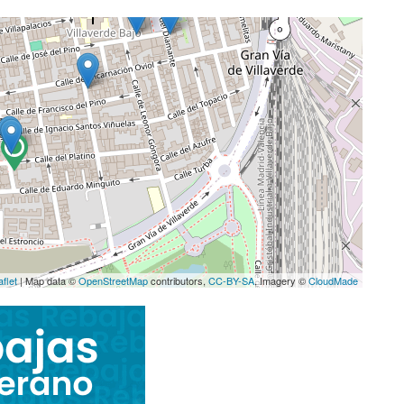
aflet
| Map data ©
OpenStreetMap
contributors,
CC-BY-SA
, Imagery ©
CloudMade