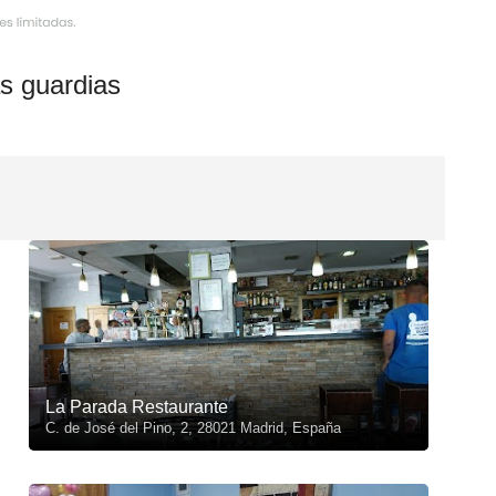
s guardias
La Parada Restaurante
C. de José del Pino, 2, 28021 Madrid, España