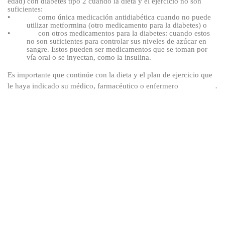
edad) con diabetes tipo 2 cuando la dieta y el ejercicio no son
suficientes
:
•
como única medicación antidiabética
cuando
no puede
utilizar metformina (otro medicamento para la diabetes) o
•
con otros medicamentos para la diabetes: cuando estos
no son suficientes para controlar sus niveles de azúcar en
sangre. Estos pueden
ser medicamentos que se toman por
vía oral o se inyectan,
como la insulina.
Es importante que continúe con la dieta y el plan de ejercicio que
le haya indicado su médico, farmacéutico o enfermero
.