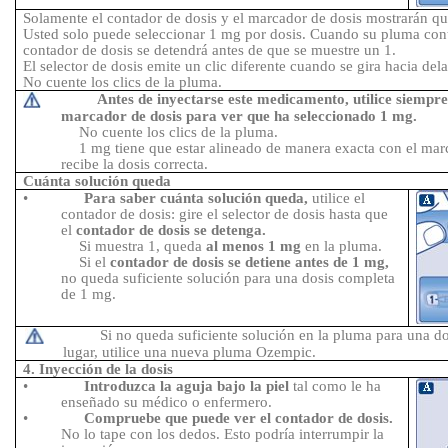
Solamente el contador de dosis y el marcador de dosis mostrarán qu
Usted solo puede seleccionar 1
mg por dosis.
Cuando su pluma con
contador de dosis se detendrá antes de que se muestre un 1.
El selector de dosis emite un clic diferente cuando se gira hacia dela
No cuente los clics de la pluma.
Antes de inyectarse este medicamento, utilice siempre 
marcador de dosis para ver que ha seleccionado 1
mg.
No cuente los clics de la pluma.
1
mg tiene que estar alineado de manera exacta con el mar
recibe la dosis correcta.
Cuánta solución queda
•
Para saber cuánta solución queda,
utilice el
contador de dosis: gire el selector de dosis hasta que
el
contador de dosis se detenga.
Si muestra 1, queda
al menos 1
mg
en la pluma.
Si el
contador de dosis se detiene antes de 1
mg,
no queda suficiente solución para una dosis completa
de 1
mg.
Si no queda suficiente solución en la pluma para una dos
lugar, utilice una nueva pluma Ozempic.
4. Inyección de la dosis
•
Introduzca la aguja bajo la piel
tal como le ha
enseñado su médico o enfermero.
•
Compruebe que puede ver el contador de dosis.
No lo tape con los dedos. Esto podría interrumpir la