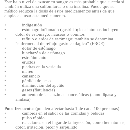
Este bajo nivel de azúcar en sangre es más probable que suceda si
también utiliza una sulfonilurea o una insulina. Puede que su
médico reduzca la dosis de estos medicamentos antes de que
empiece a usar este medicamento.
•
indigestión
•
estómago inflamado (gastritis); los síntomas incluyen
dolor de estómago, náuseas o vómitos
•
reflujo o ardor de estómago; también se denomina
“enfermedad de reflujo gastroesofágico” (ERGE)
•
dolor de estómago
•
hinchazón de estómago
•
estreñimiento
•
eructos
•
piedras en la vesícula
•
mareo
•
cansancio
•
pérdida de peso
•
disminución del apetito
•
gases (flatulencia)
•
aumento de las enzimas pancreáticas (como lipasa y
amilasa).
Poco frecuentes
(pueden afectar hasta 1 de cada 100
personas)
•
cambios en el sabor de las comidas y bebidas
•
pulso rápido
•
reacciones en el lugar de la inyección, como hematomas,
dolor, irritación, picor y sarpullido