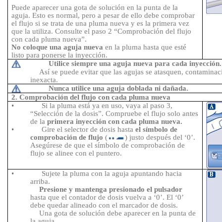
Puede aparecer una gota de solución en la punta de la
aguja. Esto es normal, pero a pesar de ello debe comprobar
el flujo si se trata de una pluma nueva y es la primera vez
que la utiliza. Consulte el paso 2 “Comprobación del flujo
con cada pluma nueva”.
No coloque una aguja nueva
en la pluma hasta que esté
listo para ponerse la inyección.
Utilice siempre una aguja nueva para cada inyección.
Así se puede evitar que las agujas se atasquen, contaminac
inexacta.
Nunca utilice una aguja doblada ni dañada.
2. Comprobación del flujo con cada pluma nueva
•
Si la pluma está ya en uso, vaya al paso 3,
“Selección de la dosis”.
Compruebe el flujo solo antes
de la
primera inyección con cada pluma nueva.
•
Gire el selector de dosis
hasta
el símbolo de
comprobación de flujo
(
)
justo después del ‘0’.
Asegúrese de que el símbolo de comprobación de
flujo se alinee con el puntero
.
•
Sujete la pluma con la aguja apuntando hacia
arriba.
Presione y mantenga presionado el pulsador
hasta que el contador de dosis vuelva a ‘0’. El ‘0’
debe quedar alineado con el marcador de dosis.
Una gota de solución debe aparecer en la punta de
la aguja.