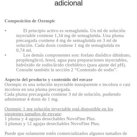
adicional
Composición de Ozempic
•
El principio activo es semaglutida. Un ml de solución
inyectable contiene 1,34
mg de semaglutida. Una pluma
precargada contiene 4
mg de semaglutida en 3
ml de
solución. Cada dosis contiene 1
mg de semaglutida en
0,74
ml.
•
Los demás componentes son: fosfato disódico dihidrato,
propilenglicol, fenol, agua para preparaciones inyectables,
hidróxido de sodio/ácido clorhídrico (para ajuste del pH).
Consulte también la sección 2 “Contenido de sodio”.
Aspecto del producto y contenido del envase
Ozempic es una solución inyectable transparente e incolora o casi
incolora en una pluma precargada.
Cada pluma precargada contiene 3
ml de solución, pudiendo
administrar 4
dosis de 1
mg.
Ozempic 1
mg solución inyectable está disponible en los
siguientes tamaños de envase
:
1
pluma y 4
agujas desechables NovoFine Plus.
3
plumas y 12
agujas desechables NovoFine Plus.
Puede que solamente estén comercializados algunos tamaños de