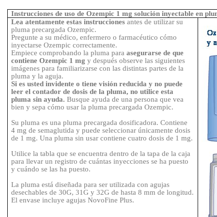
Instrucciones de uso de Ozempic 1
mg solución inyectable en pl
Lea atentamente estas instrucciones
antes de utilizar su
pluma precargada Ozempic.
Pregunte a su médico, enfermero o farmacéutico cómo
inyectarse Ozempic correctamente
.
Empiece comprobando la pluma para
asegurarse de que
contiene Ozempic
1
mg
y después observe las siguientes
imágenes para familiarizarse con las distintas partes de la
pluma y la aguja.
Si es usted invidente o tiene visión reducida y no puede
leer el contador de dosis de la pluma, no utilice esta
pluma sin ayuda.
Busque ayuda de una persona que vea
bien y sepa cómo usar la pluma precargada Ozempic.
Su pluma es una pluma precargada dosificadora. Contiene
4
mg de semaglutida y puede seleccionar únicamente dosis
de 1
mg. Una pluma sin usar contiene cuatro dosis de 1
mg.
Utilice la tabla que se encuentra dentro de la tapa de la caja
para llevar un registro de cuántas inyecciones se ha puesto
y cuándo se las ha puesto.
La pluma está diseñada para ser utilizada con agujas
desechables de 30G, 31G y 32G de hasta 8
mm de longitud.
El envase incluye agujas NovoFine Plus.