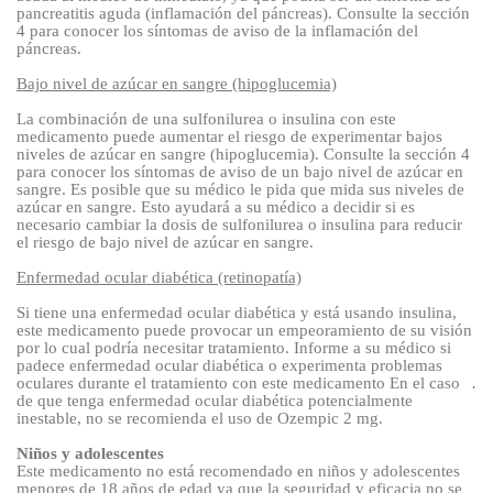
pancreatitis aguda (inflamación del páncreas).
Consulte la sección
4 para conocer los síntomas de aviso de la inflamación del
páncreas.
Bajo nivel de azúcar en sangre (h
ipoglucemia)
La combinación de una sulfonilurea o insulina con este
medicamento puede aumentar el riesgo de experimentar bajos
niveles de azúcar en sangre (hipoglucemia). Consulte la sección 4
para conocer los síntomas de aviso de un bajo nivel de azúcar en
sangre. Es posible que su médico le pida que mida sus niveles de
azúcar en sangre. Esto ayudará a su médico a decidir si es
necesario cambiar la dosis de sulfonilurea o insulina para reducir
el riesgo de bajo nivel de azúcar en sangre.
Enfermedad ocular diabética (retinopatía)
Si tiene una enfermedad ocular diabética y está usando insulina,
este medicamento puede provocar un empeoramiento de su visión
por lo cual podría necesitar tratamiento. Informe a su médico si
padece enfermedad ocular diabética o experimenta problemas
oculares durante el tratamiento con este medicamento
En el caso
.
de que tenga enfermedad ocular diabética potencialmente
inestable, no se recomienda el uso de Ozempic 2 mg.
Niños y adolescentes
Este medicamento no está recomendado en niños y adolescentes
menores de 18
años
de edad
ya que la seguridad y eficacia no se