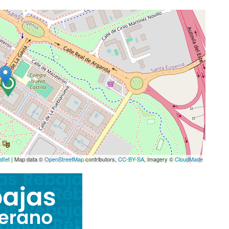
aflet
| Map data ©
OpenStreetMap
contributors,
CC-BY-SA
, Imagery ©
CloudMade