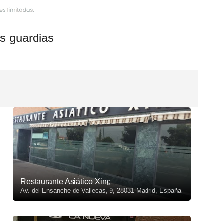
s guardias
Restaurante Asiático Xing
Av. del Ensanche de Vallecas, 9, 28031 Madrid, España