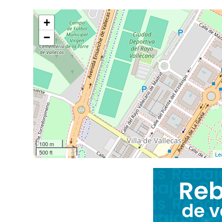
+
−
100 m
500 ft
Le