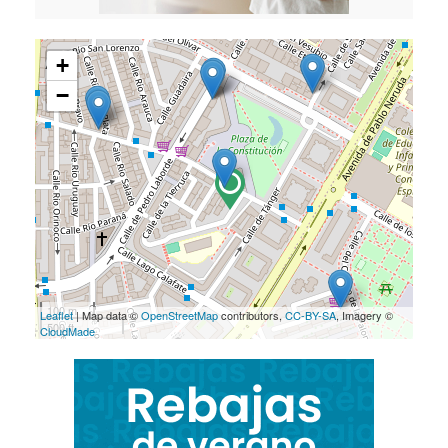
+
−
100 m
Leaflet
| Map data ©
OpenStreetMap
contributors,
CC-BY-SA
, Imagery ©
500 ft
CloudMade