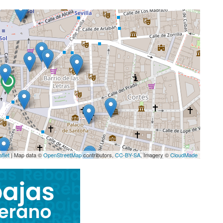
aflet
| Map data ©
OpenStreetMap
contributors,
CC-BY-SA
, Imagery ©
CloudMade