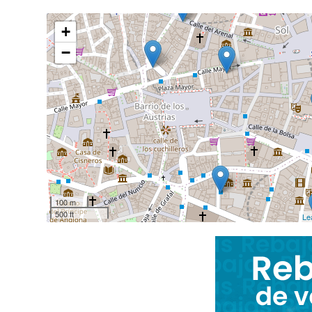
+
−
100 m
500 ft
Le