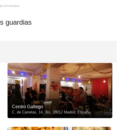
s guardias
Centro Gallego
C. de Carretas, 14, 3ro, 28012 Madrid, España