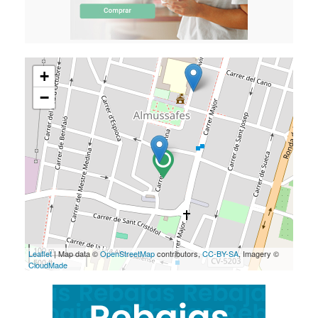
+
−
100 m
Leaflet
| Map data ©
OpenStreetMap
contributors,
CC-BY-SA
, Imagery ©
500 ft
CloudMade