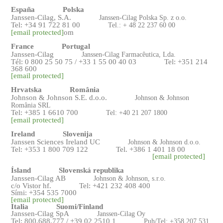
España
Polska
Janssen-Cilag, S.A.
Janssen-Cilag Polska Sp. z o.o.
Tel: +34 91 722 81 00
Tel.: + 48 22 237 60 00
[email protected]
om
France
Portugal
Janssen-Cilag
Janssen-Cilag Farmacêutica, Lda.
Tél: 0 800 25 50 75 / +33 1 55 00 40 03
Tel: +351 214
368 600
[email protected]
Hrvatska
România
Johnson & Johnson S.E. d.o.o.
Johnson & Johnson
România SRL
Tel: +385 1 6610 700
Tel: +40 21 207 1800
[email protected]
Ireland
Slovenija
Janssen Sciences Ireland UC
Johnson & Johnson d.o.o.
Tel: +353 1 800 709 122
Tel. +386 1 401 18 00
[email protected]
Ísland
Slovenská republika
Janssen-Cilag AB
Johnson & Johnso
n, s.r.o.
c/o Vistor hf.
Tel: +421 232 408 400
Sími: +354 535 7000
[email protected]
Italia
Suomi/Finland
Janssen-Cilag SpA
Janssen-Cilag Oy
Tel: 800.688.777 / +39 02 2510 1
Puh/Tel: +358 207 531