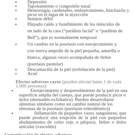
Depresión
Taponamiento o congestión nasal
Hemorragia, cardenales, endurecimiento, hinchazón y
picor en el lugar de la inyección
Sentirse débil
Párpado caído y hundimiento de los músculos de
un lado de la cara (“parálisis facial” o “parálisis de
Bell”), que es normalmente temporal
Un cambio en la psoriasis con enrojecimiento y
con nueva ampolla de la piel pequeña, amarilla o
blanca, algunas veces acompañada de fiebre
(psoriasis pustular)
Descamación de la piel (exfoliación de la piel)
Acné
Efectos adversos raros
(pueden afectar hasta 1 de cada
1.000 personas):
Enrojecimiento y desprendimiento de la piel en una
superficie amplia del cuerpo, que puede producir picor o
dolor (dermatitis exfoliativa). Pueden desarrollarse
síntomas similares como un cambio natural de los
síntomas de la psoriasis (psoriasis eritrodérmica)
Inflamación de pequeños vasos sanguíneos, que
puede producir una erupción de la piel con pequeños
abultamientos de color rojo o púrpura, fiebre o dolor
articular (vasculitis)
Comunicación de efectos adversos