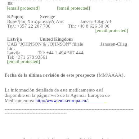
300
[email protected]
[email protected]
Κ?προς
Sverig
e
Βαρν?βας Χατζηπαναγ?ς Λτδ
Janssen-Cilag AB
Tηλ: +357 22 207 700
Tfn: +46 8 626 50 00
[email protected]
Latvija
United Kingdom
UAB "JOHNSON & JOHNSON" filiale
Janssen-Cilag
Ltd.
Latvija
Tel: +44 1 494 567 444
Tel: +371 678 93561
[email protected]
Fecha
de la última revisión de este prospecto
{MM/AAAA}.
La información detallada de este medicamento está
disponible en la página web de la Agencia Europea de
Medicamentos:
http://www.ema.europa.eu/
.
-----------------------------------------------------------------------------------
----------------------------------------