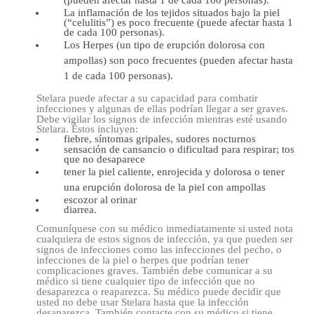
(pueden afectar hasta 1 de cada 100 personas).
La inflamación de los tejidos situados bajo la piel
(“celulitis”) es poco frecuente (puede afectar hasta 1
de cada 100 personas).
Los Herpes (un tipo de erupción dolorosa con
ampollas) son poco frecuentes (pueden afectar hasta
1 de cada 100 personas).
Stelara puede afectar a su capacidad para combatir
infecciones y algunas de ellas podrían llegar a ser graves.
Debe vigilar los signos de infección mientras esté usando
Stelara. Éstos incluyen:
fiebre, síntomas gripales, sudores nocturnos
sensación de cansancio o dificultad para respirar; tos
que no desaparece
tener la piel caliente, enrojecida y dolorosa o tener
una erupción dolorosa de la piel con ampollas
escozor al orinar
diarrea.
Comuníquese con su médico inmediatamente si usted nota
cualquiera de estos signos de infección, ya que pueden ser
signos de infecciones como las infecciones del pecho, o
infecciones de la piel o herpes que podrían tener
complicaciones graves. También debe comunicar a su
médico si tiene cualquier tipo de infección que no
desaparezca o reaparezca. Su médico puede decidir que
usted no debe usar Stelara hasta que la infección
desaparezca. También contacte con su médico si tiene