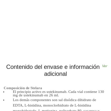
Contenido del envase e información
Ver
adicional
Composición de Stelara
El principio activo es ustekinumab. Cada vial contiene 130
mg de ustekinumab en 26 ml.
Los demás componentes son sal disódica dihidrato de
EDTA, L-histidina, monoclorhidrato de L-histidina
monohidratado, L-metionina, polisorbato 80, sacarosa y