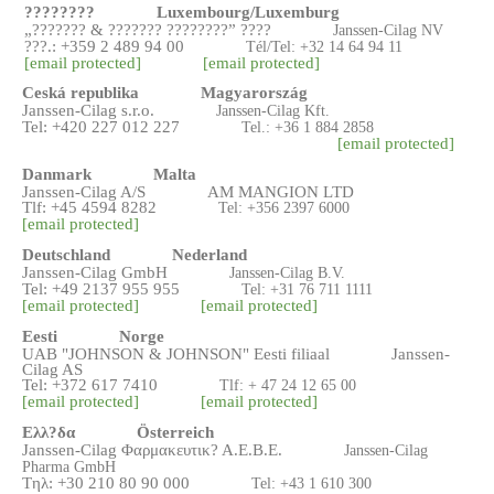
????????
Luxembourg/Luxemburg
„??????? & ??????? ????????” ????
Janssen-Cilag NV
???.: +359 2 489 94 00
Tél/Tel: +32 14
64 94 11
[email protected]
[email protected]
Ceská republika
Magyarország
Janssen-Cilag s.r.o.
Janssen-Cilag Kft.
Tel: +420 227 012 227
Tel.: +36 1 884 2858
[email protected]
Danmark
Malta
Janssen-Cilag A/S
AM MANGION LTD
Tlf: +45 4594 828
2
Tel: +356 2397 6000
[email protected]
Deutschland
Nederland
Janssen-Cilag GmbH
Janssen-Cilag B.V.
Tel: +49 2137 955 955
Tel: +31 76 711 1111
[email protected]
[email protected]
Eesti
Norge
UAB "JOHNSON & JOHNSON" Eesti filiaal
Janssen-
Cilag AS
Tel: +372 617 7410
Tlf: + 47 24 12 65 00
[email protected]
[email protected]
Ελλ?δα
Österreich
Janssen-Cilag Φαρμακευτικ? Α.Ε.Β.Ε.
Janssen-Cilag
Pharma GmbH
Tηλ: +30 210 80 90 000
Tel: +43 1 610 300