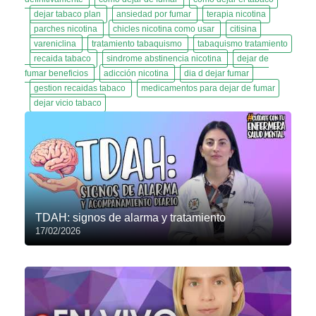
dejar tabaco plan
ansiedad por fumar
terapia nicotina
parches nicotina
chicles nicotina como usar
citisina
vareniclina
tratamiento tabaquismo
tabaquismo tratamiento
recaida tabaco
sindrome abstinencia nicotina
dejar de
fumar beneficios
adicción nicotina
dia d dejar fumar
gestion recaidas tabaco
medicamentos para dejar de fumar
dejar vicio tabaco
TDAH: signos de alarma y tratamiento
17/02/2026