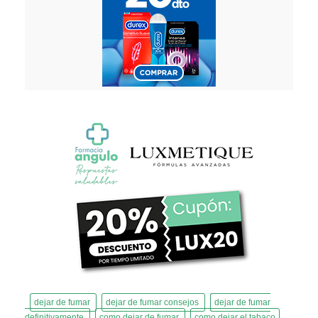
dejar de fumar
dejar de fumar consejos
dejar de fumar
definitivamente
como dejar de fumar
como dejar el tabaco